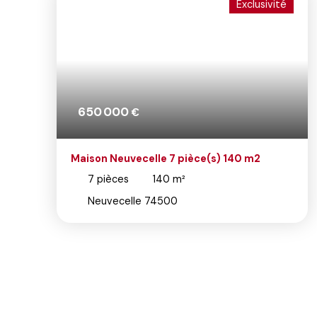
Exclusivité
650 000
€
Maison Neuvecelle 7 pièce(s) 140 m2
7
pièces
140
m²
Neuvecelle 74500