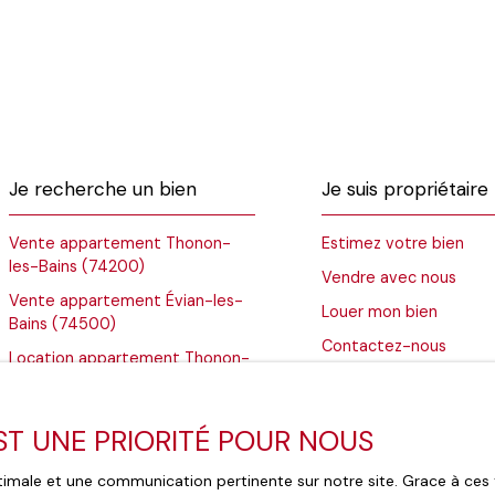
Je recherche un bien
Je suis propriétaire
Vente appartement Thonon-
Estimez votre bien
les-Bains (74200)
Vendre avec nous
Vente appartement Évian-les-
Louer mon bien
Bains (74500)
Contactez-nous
Location appartement Thonon-
les-Bains (74200)
Vente immeuble Thonon-les-
EST UNE PRIORITÉ POUR NOUS
Bains (74200)
Vente maison Marin (74200)
optimale et une communication pertinente sur notre site. Grace à c