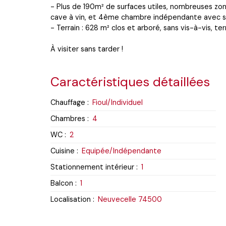
- Plus de 190m² de surfaces utiles, nombreuses zo
cave à vin, et 4ème chambre indépendante avec sa
- Terrain : 628 m² clos et arboré, sans vis-à-vis, ter
À visiter sans tarder !
Caractéristiques détaillées
Chauffage
:
Fioul/Individuel
Chambres
:
4
WC
:
2
Cuisine
:
Equipée/Indépendante
Stationnement intérieur
:
1
Balcon
:
1
Localisation
:
Neuvecelle 74500