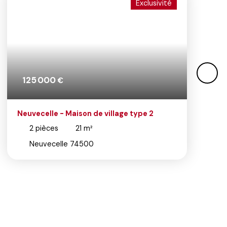
Exclusivité
125 000
€
Neuvecelle - Maison de village type 2
2
pièces
21
m²
Neuvecelle 74500