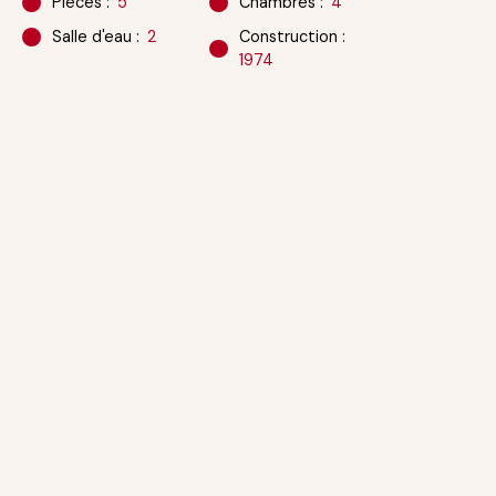
Pièces
:
5
Chambres
:
4
Salle d'eau
:
2
Construction
:
1974