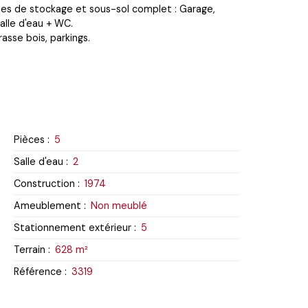
nes de stockage et sous-sol complet : Garage,
lle d'eau + WC.
rasse bois, parkings.
Pièces
:
5
Salle d'eau
:
2
Construction
:
1974
Ameublement
:
Non meublé
Stationnement extérieur
:
5
Terrain
:
628
m²
Référence
:
3319