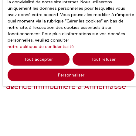
la convivialité de notre site internet. Nous utiliserons
uniquement les données personnelles pour lesquelles vous
avez donné votre accord. Vous pouvez les modifier à n'importe
quel moment via la rubrique ″Gérer les cookies″ en bas de
notre site, à l'exception des cookies essentiels à son
fonctionnement. Pour plus d'informations sur vos données
personnelles, veuillez consulter
notre politique de confidentialité
.
Tout accepter
Tout refuser
Imogroup Thonon Évian
Personnaliser
Annemasse,
agence immobilière à Annemasse
Sylvain Coutand et
David Jaillet mettent près de
30 ans
d’expérience immobilière
au service de vos projets.
Implanté depuis 1998 sur le secteur du bassin Genevois,
Sylvain Coutand bénéficie d’une connaissance fine du
marché local et d’un réseau particulièrement solide.