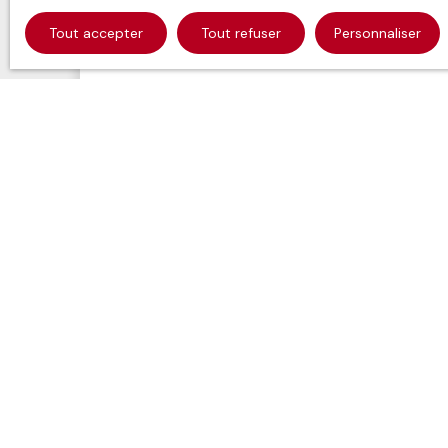
Tout accepter
Tout refuser
Personnaliser
Appartement Annemasse 4 pièce(s) 138.4
4
pièces
138.44
m²
Annemasse 74100