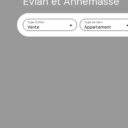
Evian et Annemasse
Type d'offre
Type de bien
Vente
Appartement