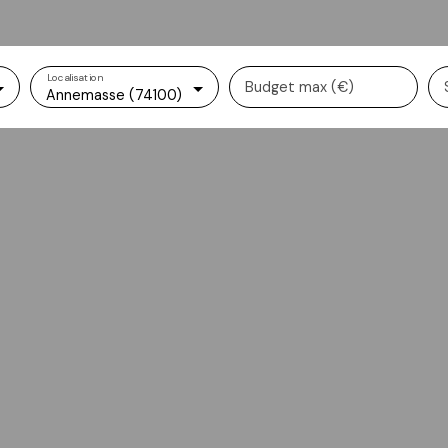
Localisation
Budget max (€)
Annemasse (74100)