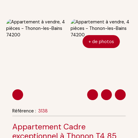
+ de photos
Référence
:
3138
Appartement Cadre
exceptionnel à Thonon T4 85