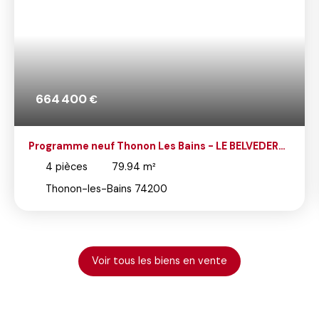
664 400
€
Programme neuf Thonon Les Bains - LE BELVEDERE
DU LEMAN - T4 ATTIQUE
4
pièces
79.94
m²
Thonon-les-Bains 74200
Voir tous les biens en vente