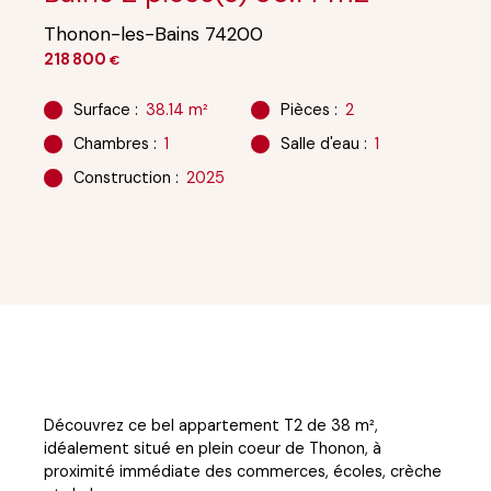
Thonon-les-Bains 74200
218 800
€
Surface
:
38.14
m²
Pièces
:
2
Chambres
:
1
Salle d'eau
:
1
Construction
:
2025
Découvrez ce bel appartement T2 de 38 m²,
idéalement situé en plein coeur de Thonon, à
proximité immédiate des commerces, écoles, crèche