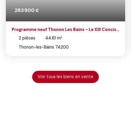
283 900
€
Programme neuf Thonon Les Bains - Le XIII Concise
- T2
2
pièces
44.61
m²
Thonon-les-Bains 74200
Voir tous les biens en vente