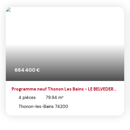
664 400
€
Programme neuf Thonon Les Bains - LE BELVEDERE
DU LEMAN - T4 ATTIQUE
4
pièces
79.94
m²
Thonon-les-Bains 74200