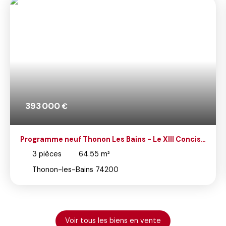
393 000
€
Programme neuf Thonon Les Bains - Le XIII Concise
- T3
3
pièces
64.55
m²
Thonon-les-Bains 74200
Voir tous les biens en vente