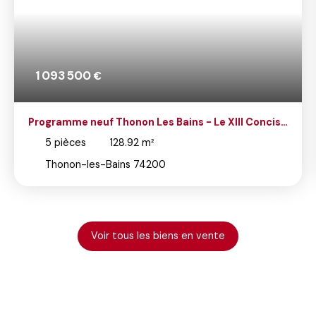
1 093 500
€
Programme neuf Thonon Les Bains - Le XIII Concise
- T5 en Attique
5
pièces
128.92
m²
Thonon-les-Bains 74200
Voir tous les biens en vente