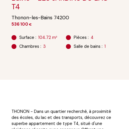
T4
Thonon-les-Bains 74200
536 100
€
Surface
:
104.72
m²
Pièces
:
4
Chambres
:
3
Salle de bains
:
1
THONON - Dans un quartier recherché, à proximité
des écoles, du lac et des transports, découvrez ce
superbe appartement de type T4, situé d'une