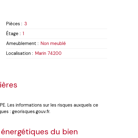
Pièces
:
3
Étage
:
1
Ameublement
:
Non meublé
Localisation
:
Marin 74200
ières
E. Les informations sur les risques auxquels ce
ues : georisques.gouv.fr.
 énergétiques du bien