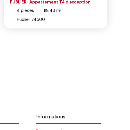
4 d'exception
EVIAN - Appartement T4 en r
Evian - Résidence de Standin
4
pièces
110.13
m²
Évian-les-Bains 74500
Informations