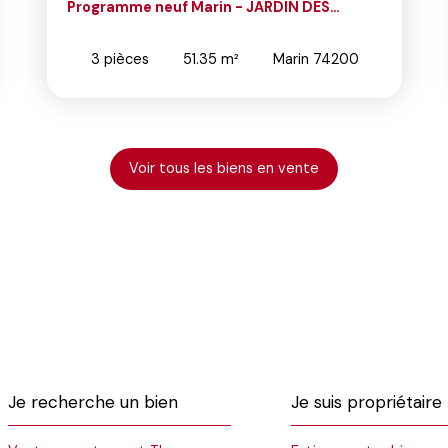
in - JARDIN DES
PUBLIER : Appartement T
4
pièces
118.43
m²
35
m²
Marin 74200
Publier 74500
Voir tous les biens en vente
Je recherche un bien
Je suis propriétaire