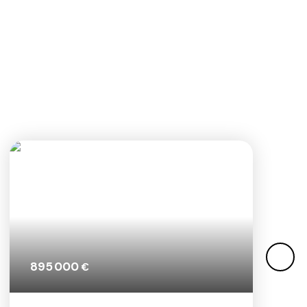
775 000
€