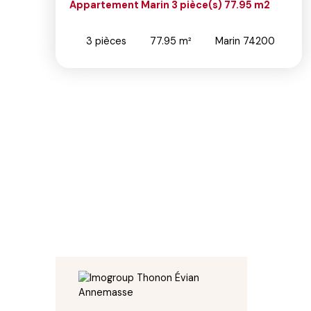
rin 3 pièce(s) 77.95 m2
Programme neuf Mar
DAMPHES
77.95
m²
Marin 74200
3
pièces
51.