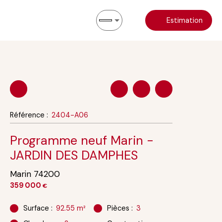
Estimation
Référence
:
2404-A06
Programme neuf Marin -
JARDIN DES DAMPHES
Marin 74200
359 000
€
Surface
:
92.55
m²
Pièces
:
3