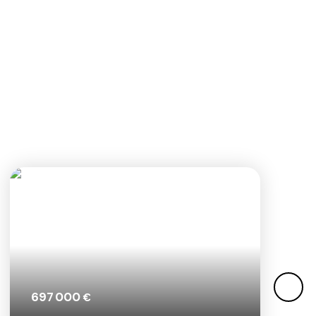
697 000
€