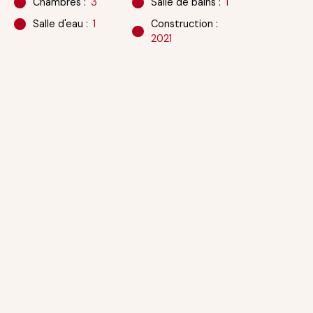
Chambres
:
3
Salle de bains
:
1
Salle d'eau
:
1
Construction
:
2021