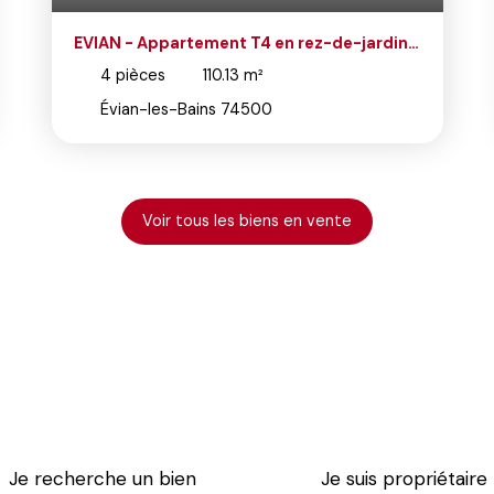
ardin à
Appartement de standing - 97 m²
Terrasse, suite parentale, garage -
4
pièces
97.25
m²
Résidence Royal Park à Evian
Évian-les-Bains 74500
Voir tous les biens en vente
Je recherche un bien
Je suis propriétaire