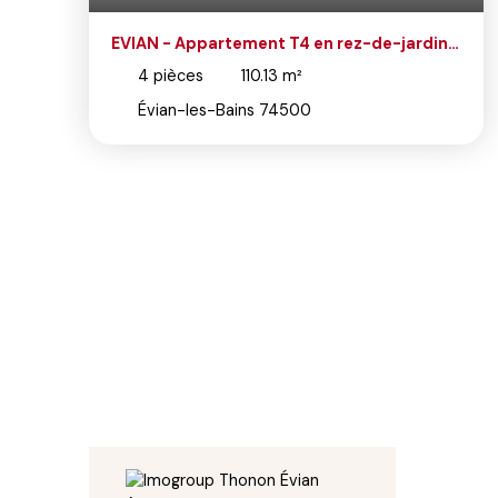
de-jardin à
EVIAN - Appartement T4 en rez-de-j
Evian - Résidence de Standing
4
pièces
110.13
m²
Évian-les-Bains 74500