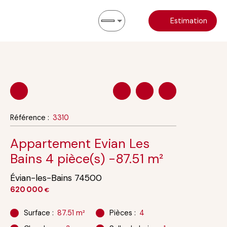
Estimation
Référence
:
3310
Appartement Evian Les
Bains 4 pièce(s) -87.51 m²
Évian-les-Bains 74500
620 000
€
Surface
:
87.51
m²
Pièces
:
4