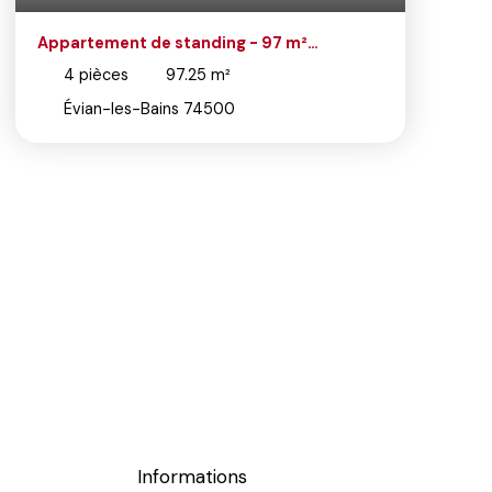
Appartement de standing - 97 m²
Terrasse, suite parentale, garage -
4
pièces
97.25
m²
Résidence Royal Park à Evian
Évian-les-Bains 74500
Informations