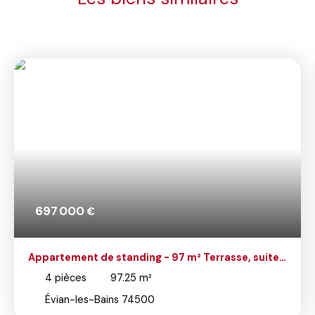
697 000
€
Appartement de standing - 97 m² Terrasse, suite
parentale, garage - Résidence Royal Park à Evian
4
pièces
97.25
m²
Évian-les-Bains 74500