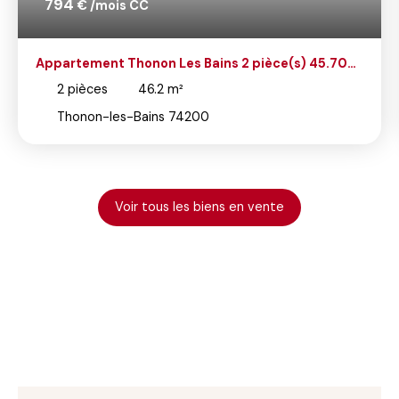
794
€ /mois CC
Appartement Thonon Les Bains 2 pièce(s) 45.70
m2
2
pièces
46.2
m²
Thonon-les-Bains 74200
Voir tous les biens en vente