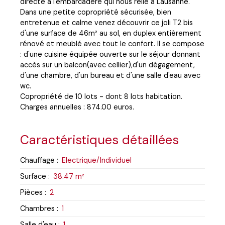
directe à l'embarcadère qui nous relie à Lausanne.
Dans une petite copropriété sécurisée, bien
entretenue et calme venez découvrir ce joli T2 bis
d'une surface de 46m² au sol, en duplex entièrement
rénové et meublé avec tout le confort. Il se compose
: d'une cuisine équipée ouverte sur le séjour donnant
accès sur un balcon(avec cellier),d'un dégagement,
d'une chambre, d'un bureau et d'une salle d'eau avec
wc.
Copropriété de 10 lots - dont 8 lots habitation.
Charges annuelles : 874.00 euros.
Caractéristiques détaillées
Chauffage
:
Electrique/Individuel
Surface
:
38.47
m²
Pièces
:
2
Chambres
:
1
Salle d'eau
:
1