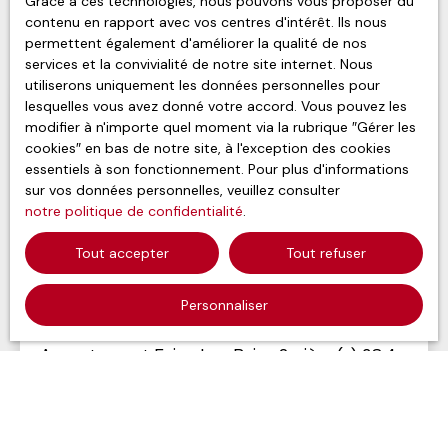
Grace à ces technologies, nous pouvons vous proposer du
contenu en rapport avec vos centres d'intérêt. Ils nous
permettent également d'améliorer la qualité de nos
services et la convivialité de notre site internet. Nous
utiliserons uniquement les données personnelles pour
lesquelles vous avez donné votre accord. Vous pouvez les
modifier à n'importe quel moment via la rubrique ″Gérer les
cookies″ en bas de notre site, à l'exception des cookies
essentiels à son fonctionnement. Pour plus d'informations
sur vos données personnelles, veuillez consulter
notre politique de confidentialité
.
Tout accepter
Tout refuser
969
€ /mois CC
Personnaliser
Appartement Evian Les Bains 2 pièce(s) 38.47
m2
2
pièces
38.47
m²
Évian-les-Bains 74500