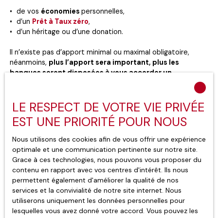
de vos
économies
personnelles,
d’un
Prêt à Taux zéro
,
d’un héritage ou d’une donation.
Il n’existe pas d’apport minimal ou maximal obligatoire,
néanmoins,
plus l’apport sera important, plus les
banques seront disposées à vous accorder un
financement
. Les établissements prêteurs exigent
généralement
un apport d’au moins 10 % du montant
total
de votre achat. Ces 10 % correspondent en fait aux
LE RESPECT DE VOTRE VIE PRIVÉE
frais annexes, comme les frais de notaire par
EST UNE PRIORITÉ POUR NOUS
exemple.
Notez que plus l’apport est important, plus le
taux proposé sera intéressant.
Nous utilisons des cookies afin de vous offrir une expérience
optimale et une communication pertinente sur notre site.
Grace à ces technologies, nous pouvons vous proposer du
contenu en rapport avec vos centres d'intérêt. Ils nous
permettent également d'améliorer la qualité de nos
Taux immobiliers, taux d’usure :
services et la convivialité de notre site internet. Nous
tout comprendre
utiliserons uniquement les données personnelles pour
lesquelles vous avez donné votre accord. Vous pouvez les