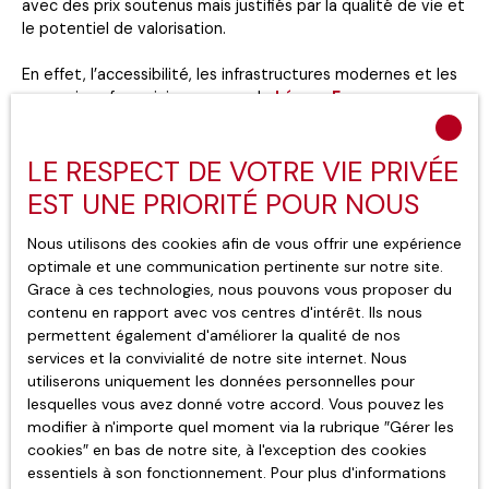
avec des prix soutenus mais justifiés par la qualité de vie et
le potentiel de valorisation.
En effet, l’accessibilité, les infrastructures modernes et les
connexions ferroviaires comme le
Léman Express
renforcent l’attrait de ce territoire. Le marché foncier local
évolue dans un contexte où l’offre reste limitée face à une
LE RESPECT DE VOTRE VIE PRIVÉE
demande constante. Ainsi, investir dans l’immobilier dans le
bassin Genevois constitue souvent un choix stratégique,
EST UNE PRIORITÉ POUR NOUS
qu’il s’agisse d’une résidence principale ou d’un actif
patrimonial destiné à la location.
Nous utilisons des cookies afin de vous offrir une expérience
optimale et une communication pertinente sur notre site.
Grace à ces technologies, nous pouvons vous proposer du
contenu en rapport avec vos centres d'intérêt. Ils nous
permettent également d'améliorer la qualité de nos
Immobilier Évian : entre cadre de
services et la convivialité de notre site internet. Nous
vie exceptionnel et valeur
utiliserons uniquement les données personnelles pour
lesquelles vous avez donné votre accord. Vous pouvez les
patrimoniale
modifier à n'importe quel moment via la rubrique ″Gérer les
cookies″ en bas de notre site, à l'exception des cookies
essentiels à son fonctionnement. Pour plus d'informations
L’immobilier Évian séduit avant tout par son
cadre de vie