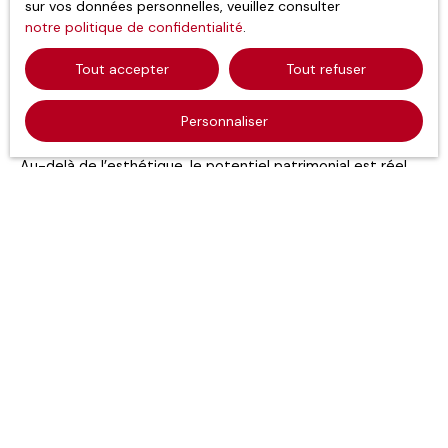
sur vos données personnelles, veuillez consulter
rare
. Située au bord du lac Léman, Évian-les-Bains combine
notre politique de confidentialité
.
panorama d’exception, thermalisme réputé et atmosphère
élégante. Les acquéreurs recherchent ici des
Tout accepter
Tout refuser
appartements avec vue sur le lac, des résidences
contemporaines ou encore des maisons de caractère
Personnaliser
nichées sur les hauteurs.
Au-delà de l’esthétique, le potentiel patrimonial est réel.
La demande reste soutenue, notamment pour les
propriétés offrant des prestations qualitatives. Le secteur
de la pierre à Évian conserve une
forte attractivité auprès
d’une clientèle locale et internationale
. Nous
accompagnons nos clients dans l’analyse précise des
quartiers, des perspectives de valorisation et des projets
neufs ou anciens afin de sécuriser chaque acquisition dans
ce marché recherché.