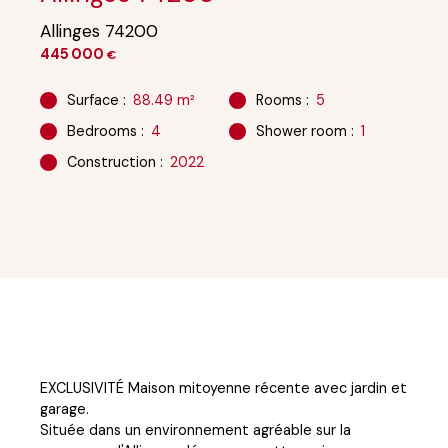
Allinges 74200
445 000
€
Surface
:
88.49
m²
Rooms
:
5
Bedrooms
:
4
Shower room
:
1
Construction
:
2022
EXCLUSIVITÉ Maison mitoyenne récente avec jardin et
garage.
Située dans un environnement agréable sur la