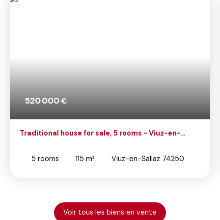
520 000
€
Traditional house for sale, 5 rooms - Viuz-en-
Sallaz 74250
5
rooms
115
m²
Viuz-en-Sallaz 74250
Voir tous les biens en vente