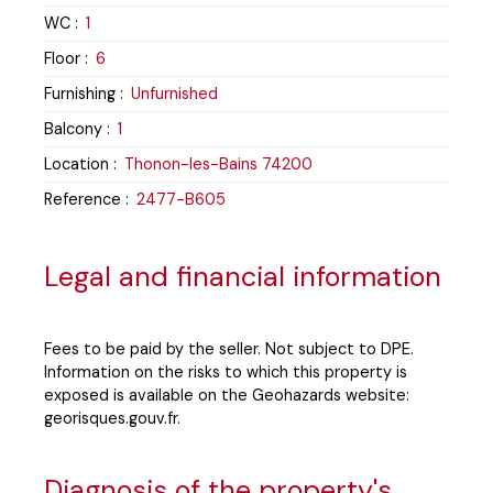
WC
:
1
Floor
:
6
Furnishing
:
Unfurnished
Balcony
:
1
Location
:
Thonon-les-Bains 74200
Reference
:
2477-B605
Legal and financial information
Fees to be paid by the seller. Not subject to DPE.
Information on the risks to which this property is
exposed is available on the Geohazards website:
georisques.gouv.fr.
Diagnosis of the property's