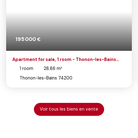
195 000
€
Apartment for sale, 1 room - Thonon-les-Bains
74200
1
room
28.86
m²
Thonon-les-Bains 74200
Voir tous les biens en vente